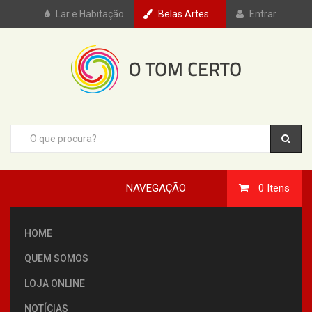
Lar e Habitação
Belas Artes
Entrar
NAVEGAÇÃO
0
Itens
HOME
QUEM SOMOS
LOJA ONLINE
NOTÍCIAS