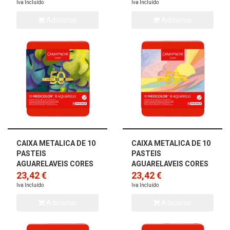
Iva Incluído
Iva Incluído
Adicionar
Adicionar
CAIXA METALICA DE 10
CAIXA METALICA DE 10
PASTEIS
PASTEIS
AGUARELAVEIS CORES
AGUARELAVEIS CORES
EXUBERANTE
23,42 €
PASTEL NEOCOLOR II
23,42 €
NEOCOLOR II CARAN
CARAN D` ACH...
Iva Incluído
Iva Incluído
D`...
Adicionar
Adicionar