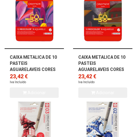
CAIXA METALICA DE 10
CAIXA METALICA DE 10
PASTEIS
PASTEIS
AGUARELAVEIS CORES
AGUARELAVEIS CORES
POP NEOCOLOR II
23,42 €
ESCURO NEOCOLOR II
23,42 €
CARAN D` ACHE
CARAN D` ACH...
Iva Incluído
Iva Incluído
Adicionar
Adicionar