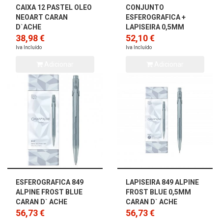
CAIXA 12 PASTEL OLEO
CONJUNTO
NEOART CARAN
ESFEROGRAFICA +
D`ACHE
LAPISEIRA 0,5MM
38,98 €
849/844 CARAN D´
52,10 €
ACHE
Iva Incluído
Iva Incluído
Adicionar
Adicionar
ESFEROGRAFICA 849
LAPISEIRA 849 ALPINE
ALPINE FROST BLUE
FROST BLUE 0,5MM
CARAN D` ACHE
CARAN D` ACHE
56,73 €
56,73 €