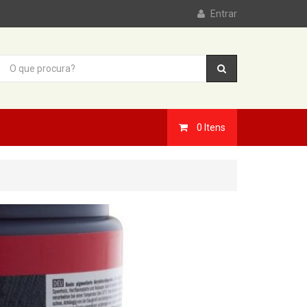
Entrar
0
Itens