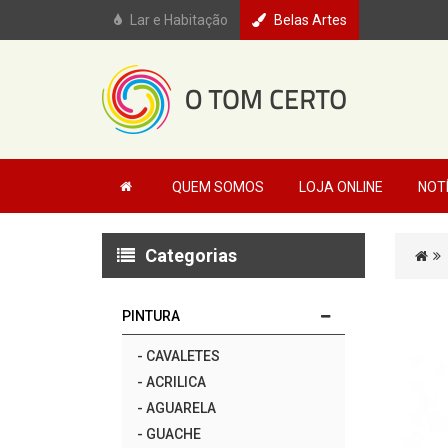
Lar e Habitação
Belas Artes
QUEM SOMOS
LOJA ONLINE
NOT
Categorias
PINTURA
-
CAVALETES
-
ACRILICA
-
AGUARELA
-
GUACHE