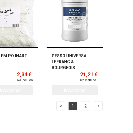
 EM PO INART
GESSO UNIVERSAL
LEFRANC &
BOURGEOIS
2,34 €
21,21 €
Iva Incluído
Iva Incluído
Adicionar
Adicionar
«
1
2
»