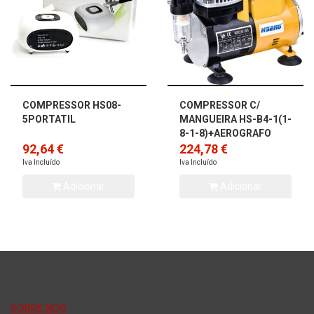
COMPRESSOR HS08-
COMPRESSOR C/
5PORTATIL
MANGUEIRA HS-B4-1(1-
8-1-8)+AEROGRAFO
92,64 €
DUPLA ACÇAO HS-30
224,78 €
Iva Incluído
Iva Incluído
Adicionar
Adicionar
SOBRE NÓS