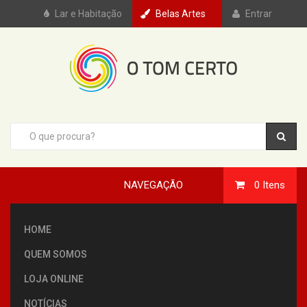
Lar e Habitação
Belas Artes
Entrar
NAVEGAÇÃO
0
Itens
HOME
QUEM SOMOS
LOJA ONLINE
NOTÍCIAS