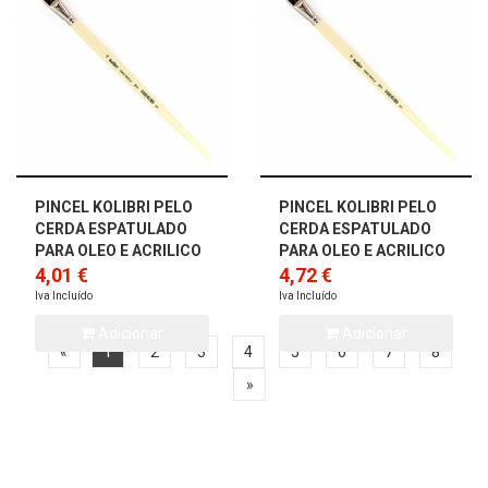
PINCEL KOLIBRI PELO
PINCEL KOLIBRI PELO
CERDA ESPATULADO
CERDA ESPATULADO
PARA OLEO E ACRILICO
PARA OLEO E ACRILICO
2012/10
4,01 €
2012/12
4,72 €
Iva Incluído
Iva Incluído
Adicionar
Adicionar
«
1
2
3
4
5
6
7
8
»