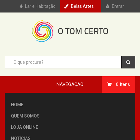
Lar e Habitação
Belas Artes
Entrar
NAVEGAÇÃO
0
Itens
HOME
QUEM SOMOS
LOJA ONLINE
NOTÍCIAS