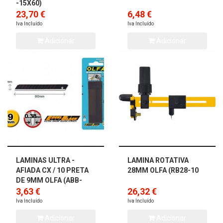
-15X60)
23,70 €
6,48 €
Iva Incluído
Iva Incluído
Adicionar
Adicionar
LAMINAS ULTRA -
LAMINA ROTATIVA
AFIADA CX / 10 PRETA
28MM OLFA (RB28-10
DE 9MM OLFA (ABB-
10B)
3,63 €
26,32 €
Iva Incluído
Iva Incluído
Adicionar
Adicionar