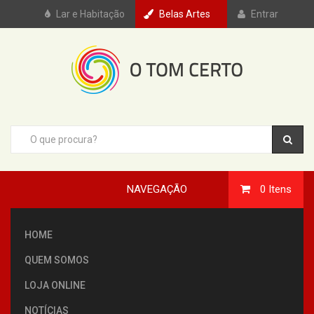
Lar e Habitação
Belas Artes
Entrar
NAVEGAÇÃO
0
Itens
HOME
QUEM SOMOS
LOJA ONLINE
NOTÍCIAS