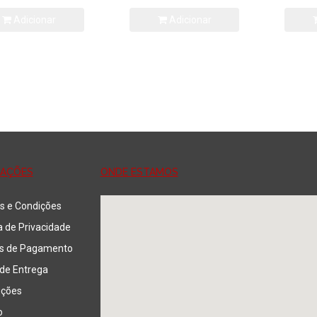
Adicionar
Adicionar
MAÇÕES
ONDE ESTAMOS
s e Condições
ca de Privacidade
s de Pagamento
de Entrega
uções
o