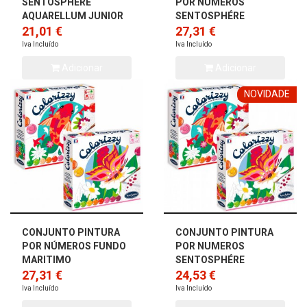
SENTOSPHÉRE
POR NUMEROS
AQUARELLUM JUNIOR
SENTOSPHÉRE
GATOS
21,01 €
GOLFINHOS
27,31 €
Iva Incluído
Iva Incluído
Adicionar
Adicionar
NOVIDADE
CONJUNTO PINTURA
CONJUNTO PINTURA
POR NÚMEROS FUNDO
POR NUMEROS
MARITIMO
SENTOSPHÉRE
27,31 €
BORBOLETAS
24,53 €
Iva Incluído
Iva Incluído