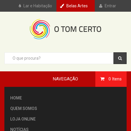
Lar e Habitação
Belas Artes
Entrar
NAVEGAÇÃO
0
Itens
HOME
QUEM SOMOS
LOJA ONLINE
NOTÍCIAS