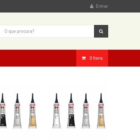
Entrar
0
Itens