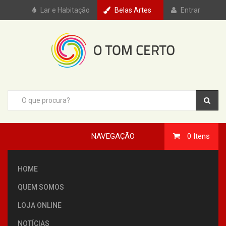
Lar e Habitação
Belas Artes
Entrar
NAVEGAÇÃO
0
Itens
HOME
QUEM SOMOS
LOJA ONLINE
NOTÍCIAS