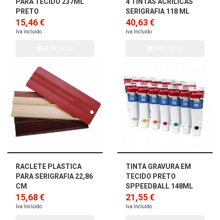
PARA TECIDO 237ML
4 TINTAS ACRILICAS
PRETO
SERIGRAFIA 118 ML
15,46 €
40,63 €
Iva Incluído
Iva Incluído
Adicionar
Adicionar
RACLETE PLASTICA
TINTA GRAVURA EM
PARA SERIGRAFIA 22,86
TECIDO PRETO
CM
SPPEEDBALL 148ML
15,68 €
21,55 €
Iva Incluído
Iva Incluído