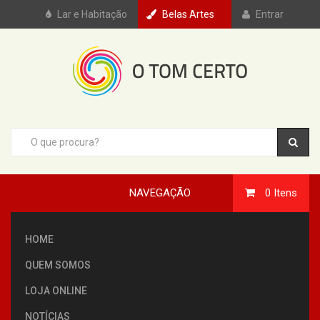
Lar e Habitação
Belas Artes
Entrar
NAVEGAÇÃO
0
Itens
HOME
QUEM SOMOS
LOJA ONLINE
NOTÍCIAS