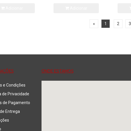
Adicionar
Adicionar
«
1
2
3
MAÇÕES
ONDE ESTAMOS
s e Condições
ca de Privacidade
s de Pagamento
de Entrega
uções
o