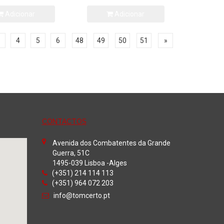
Adicionar
Adicionar
4
5
6
48
49
50
51
»
CONTACTOS
Avenida dos Combatentes da Grande
Guerra, 51C
1495-039 Lisboa -Alges
(+351) 214 114 113
(+351) 964 072 203
info@tomcerto.pt