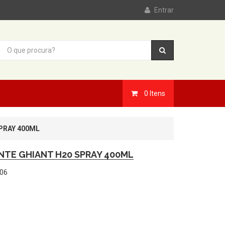
Entrar
0
Itens
PRAY 400ML
NTE GHIANT H20 SPRAY 400ML
06