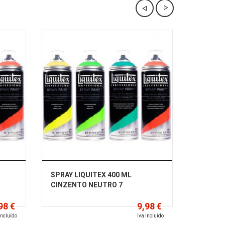
SPRAY LIQUITEX 400 ML
SPRAY L
CINZENTO NEUTRO 7
VERMEL
98 €
9,98 €
Incluído
Iva Incluído