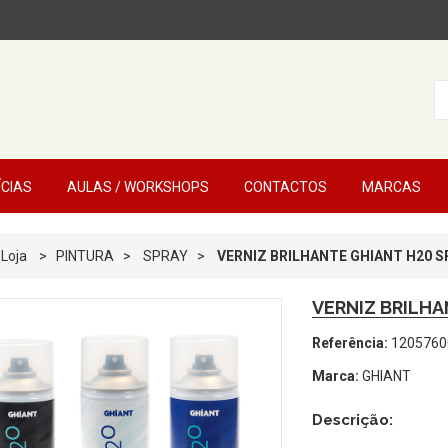
ÍCIAS
AULAS / WORKSHOPS
CONTACTOS
MARCAS
Loja
>
PINTURA
>
SPRAY
>
VERNIZ BRILHANTE GHIANT H20 S
VERNIZ BRILHA
Referência:
1205760
Marca:
GHIANT
Descrição: