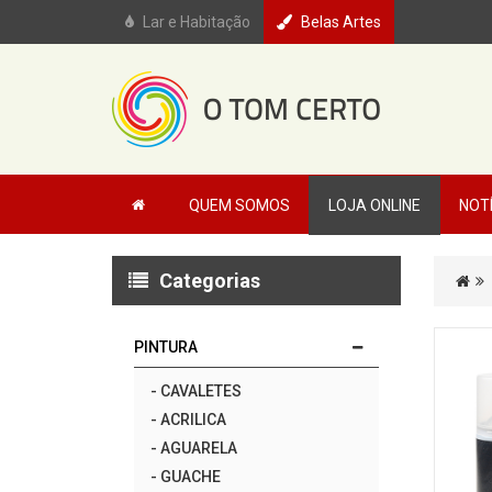
Lar e Habitação
Belas Artes
QUEM SOMOS
LOJA ONLINE
NOT
Categorias
PINTURA
-
CAVALETES
-
ACRILICA
-
AGUARELA
-
GUACHE