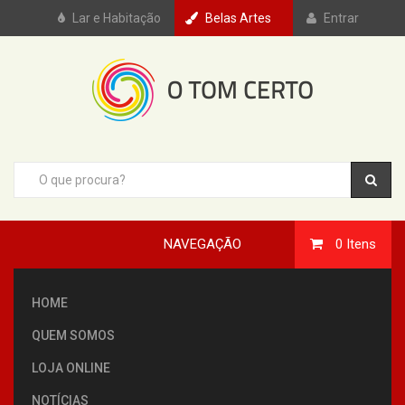
Lar e Habitação
Belas Artes
Entrar
NAVEGAÇÃO
0
Itens
HOME
QUEM SOMOS
LOJA ONLINE
NOTÍCIAS