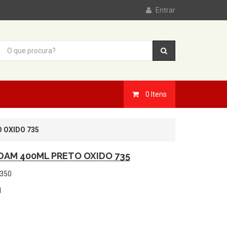
Entrar
0
Itens
 OXIDO 735
DAM 400ML PRETO OXIDO 735
350
M