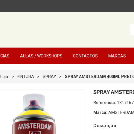
ÍCIAS
AULAS / WORKSHOPS
CONTACTOS
MARCAS
Loja
>
PINTURA
>
SPRAY
>
SPRAY AMSTERDAM 400ML PRETO
SPRAY AMSTER
Referência:
1317167
Marca:
AMSTERDA
Descrição: