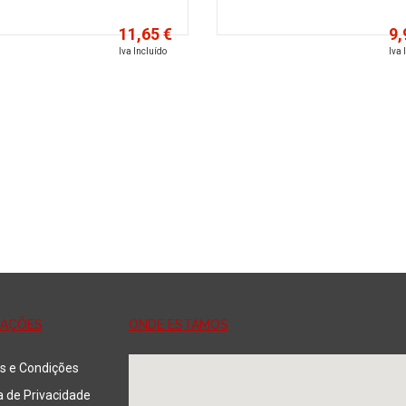
11,65 €
9,
Iva Incluído
Iva 
Adicionar
Adicionar
MAÇÕES
ONDE ESTAMOS
s e Condições
ca de Privacidade