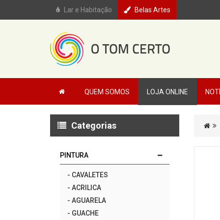
Lar e Habitação
Belas Artes
QUEM SOMOS
LOJA ONLINE
NOT
Categorias
PINTURA
-
CAVALETES
-
ACRILICA
-
AGUARELA
-
GUACHE