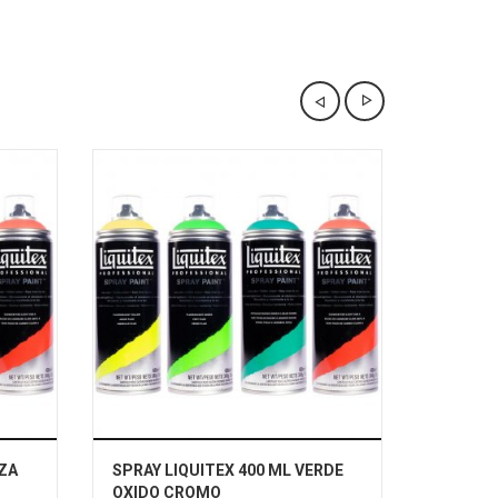
NZA
SPRAY LIQUITEX 400 ML VERDE
PACK D
OXIDO CROMO
UNID.SP