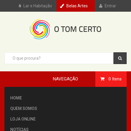
Lar e Habitação
Belas Artes
Entrar
NAVEGAÇÃO
0
Itens
HOME
QUEM SOMOS
LOJA ONLINE
NOTÍCIAS