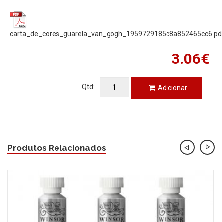
carta_de_cores_guarela_van_gogh_1959729185c8a852465cc6.pd
3.06€
Qtd:
Adicionar
Produtos Relacionados