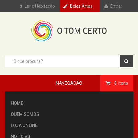
Lar e Habitação
Belas Artes
Entrar
NAVEGAÇÃO
0
Itens
HOME
QUEM SOMOS
LOJA ONLINE
NOTÍCIAS