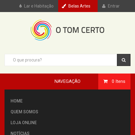
Lar e Habitação
Belas Artes
Entrar
NAVEGAÇÃO
0
Itens
HOME
QUEM SOMOS
LOJA ONLINE
NOTÍCIAS